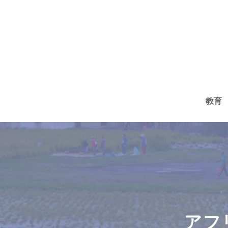
コ
ン
テ
ン
ツ
へ
教育
ス
キ
ッ
プ
アフ