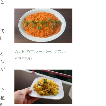
約と
す
して
独
る
WUR のフレーバー: クスル
とと
2026年8月7日
まな
献が
ーク
、植
労