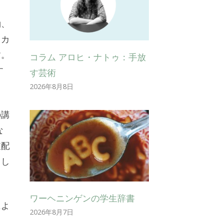
働、
リカ
す。
コラム アロヒ・ナトゥ：手放
す
す芸術
2026年8月8日
の講
な
支配
まし
ワーヘニンゲンの学生辞書
によ
2026年8月7日