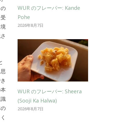
WUR のフレーバー: Kande
この
Pohe
に受
2026年8月7日
環境
識さ
と
ム思
でき
の本
WUR のフレーバー: Sheera
意識
(Sooji Ka Halwa)
体の
2026年8月7日
多く