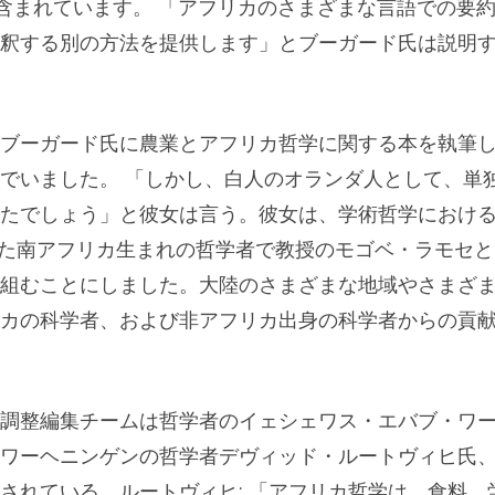
が含まれています。 「アフリカのさまざまな言語での要
釈する別の方法を提供します」とブーガード氏は説明
ブーガード氏に農業とアフリカ哲学に関する本を執筆
でいました。 「しかし、白人のオランダ人として、単
たでしょう」と彼女は言う。彼女は、学術哲学におけ
たした南アフリカ生まれの哲学者で教授のモゴベ・ラモセ
組むことにしました。大陸のさまざまな地域やさまざ
カの科学者、および非アフリカ出身の科学者からの貢
調整編集チームは哲学者のイェシェワス・エバブ・ワ
ワーヘニンゲンの哲学者デヴィッド・ルートヴィヒ氏
されている。ルートヴィヒ: 「アフリカ哲学は、食料、