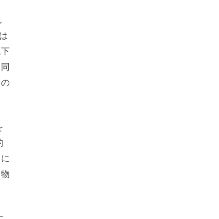
。
し
は
況下
と同
もの
を
的
常に
。物
す