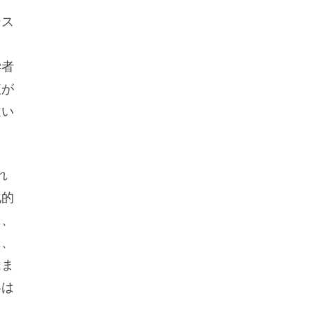
シス
、
学者
複が
違い
れ
化的
に、
に、
はま
容は