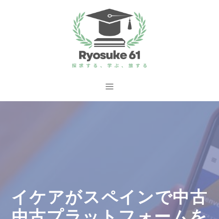
コ
ン
テ
ン
ツ
へ
メ
ス
ニ
キ
ッ
ュ
プ
ー
イケアがスペインで中古
中古プラットフォームを