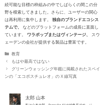
続可能な目標の枠組みの中でしばらくの間この分
野を模索してきました。さらに、ユーザーの関心
は再利用に集中します。
独自のブランドエコシス
テムで、
などのプラットフォームの成長に直面し
ています。
ワラポップまたはヴィンテージ、
スウ
ェーデンの会社が提供する製品は豊富です。
カ
教育
テ
もはや最高ではない
ゴ
グリーンウォッシング年鑑に掲載されたスペイ
リ
ンの「エコポスチュレオ」の X 線写真
ー
太郎 山本
私は山本太郎、Ryosuke 61の編集長です。ジ