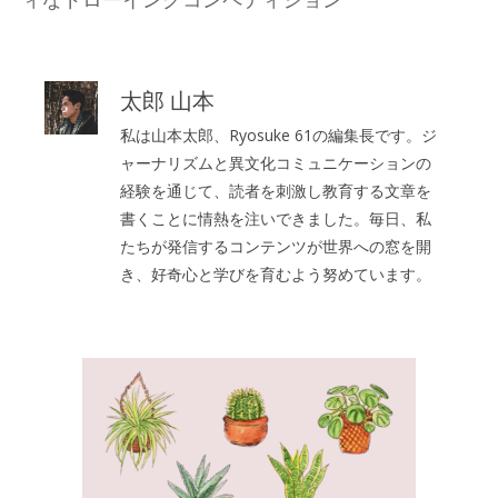
ー
太郎 山本
私は山本太郎、Ryosuke 61の編集長です。ジ
ャーナリズムと異文化コミュニケーションの
経験を通じて、読者を刺激し教育する文章を
書くことに情熱を注いできました。毎日、私
たちが発信するコンテンツが世界への窓を開
き、好奇心と学びを育むよう努めています。