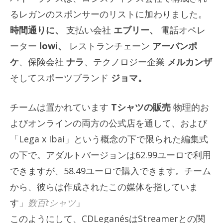
るレガンのスポンサーのリストに加わりました。
時間通りに、
支払い会社
エブリー、
電話オペレ
ーター
lowi、
レストランチェーン
アーバンポ
ケ
、保険会社
ナラ
、テクノロジー企業
メルカンザ
そしてスポーツブランド
ジョマ。
チームは置かれています
Tシャツの販売
物理的お
よびオンラインの両方の公式店を通して、および
「Lega x Ibai」という概念の下で限られた編集式
の下で。アダルトバージョンは62.99ユーロで利用
できますが、58.49ユーロで購入できます。チーム
から、彼らは作成されたこの媒体を指していま
す」
数百tシャツ
」
このようにして、CDLeganésはStreamerとの関