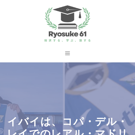
コ
ン
テ
ン
ツ
へ
メ
ス
ニ
キ
ッ
ュ
プ
ー
イバイは、コパ・デル・
レイでのレアル・マドリ