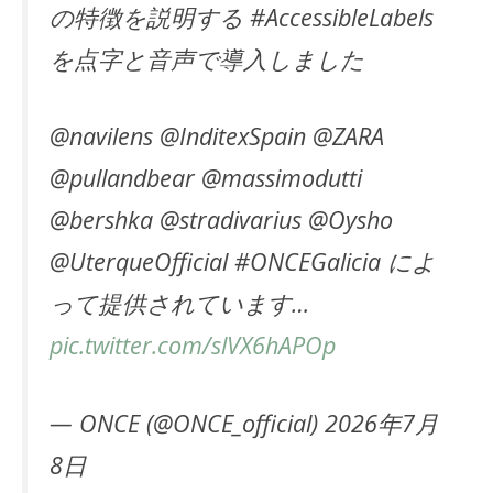
の特徴を説明する #AccessibleLabels
を点字と音声で導入しました
@navilens @InditexSpain @ZARA
@pullandbear @massimodutti
@bershka @stradivarius @Oysho
@UterqueOfficial #ONCEGalicia によ
って提供されています…
pic.twitter.com/slVX6hAPOp
— ONCE (@ONCE_official) 2026年7月
8日