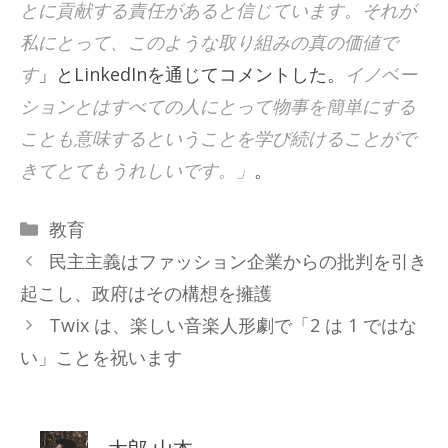
とに貢献する責任があると信じています。それが
私にとって、このような取り組みの真の価値で
す
」とLinkedInを通じてコメントした。
イノベー
ションとはすべての人にとって物事を簡単にする
ことも意味するということを学び続けることがで
きてとてもうれしいです。」
。
カ
教育
テ
民主主義はファッション企業からの批判を引き
ゴ
起こし、政府はその構想を擁護
リ
Twix は、楽しい音楽人形劇で「2 は 1 ではな
ー
い」ことを祝います