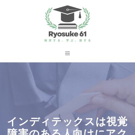
コ
ン
テ
ン
ツ
へ
メ
ス
ニ
キ
ッ
ュ
プ
ー
インディテックスは視覚
障害のある人向けにアク