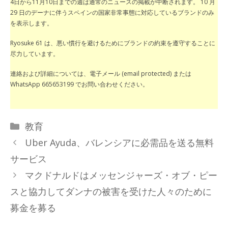
4日から11月10日までの週は通常のニュースの掲載が中断されます。 10 月
29 日のデーナに伴うスペインの国家非常事態に対応しているブランドのみ
を表示します。
Ryosuke 61 は、悪い慣行を避けるためにブランドの約束を遵守することに
尽力しています。
連絡および詳細については、電子メール (email protected) または
WhatsApp 665653199 でお問い合わせください。
カ
教育
テ
Uber Ayuda、バレンシアに必需品を送る無料
ゴ
サービス
リ
マクドナルドはメッセンジャーズ・オブ・ピー
ー
スと協力してダンナの被害を受けた人々のために
募金を募る