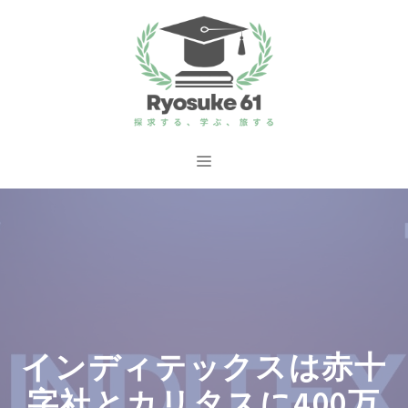
コ
ン
テ
ン
ツ
へ
メ
ス
ニ
キ
ッ
ュ
プ
ー
インディテックスは赤十
字社とカリタスに400万