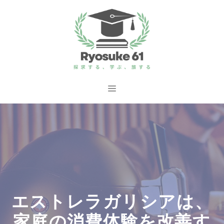
コ
ン
テ
ン
ツ
へ
メ
ス
ニ
キ
ッ
ュ
プ
ー
エストレラガリシアは、
家庭の消費体験を改善す