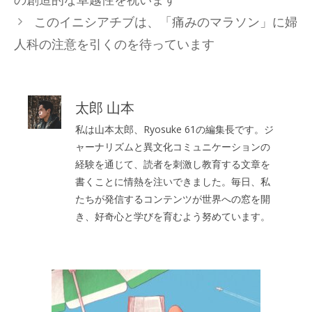
リ
このイニシアチブは、「痛みのマラソン」に婦
ー
人科の注意を引くのを待っています
太郎 山本
私は山本太郎、Ryosuke 61の編集長です。ジ
ャーナリズムと異文化コミュニケーションの
経験を通じて、読者を刺激し教育する文章を
書くことに情熱を注いできました。毎日、私
たちが発信するコンテンツが世界への窓を開
き、好奇心と学びを育むよう努めています。