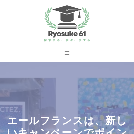
コ
ン
テ
ン
ツ
へ
メ
ス
ニ
キ
ッ
ュ
プ
ー
エールフランスは、新し
いキャンペーンでポイン