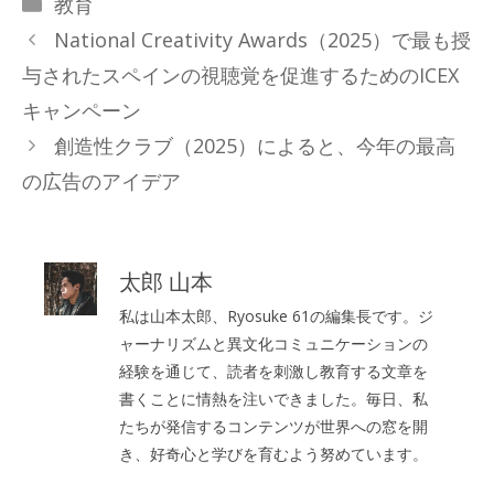
カ
教育
テ
National Creativity Awards（2025）で最も授
ゴ
与されたスペインの視聴覚を促進するためのICEX
リ
キャンペーン
ー
創造性クラブ（2025）によると、今年の最高
の広告のアイデア
太郎 山本
私は山本太郎、Ryosuke 61の編集長です。ジ
ャーナリズムと異文化コミュニケーションの
経験を通じて、読者を刺激し教育する文章を
書くことに情熱を注いできました。毎日、私
たちが発信するコンテンツが世界への窓を開
き、好奇心と学びを育むよう努めています。