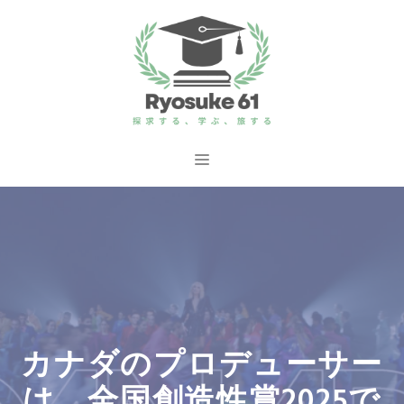
コ
ン
テ
ン
ツ
へ
メ
ス
ニ
キ
ッ
ュ
プ
ー
カナダのプロデューサー
は、全国創造性賞2025で