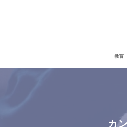
コ
ン
テ
ン
ツ
へ
教育
ス
キ
ッ
プ
カン