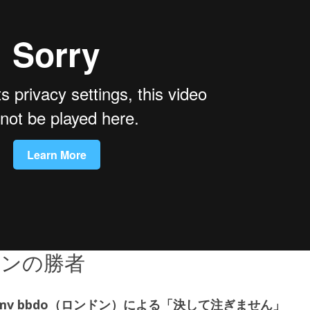
オンの勝者
ormのamv bbdo（ロンドン）による「決して注ぎません」