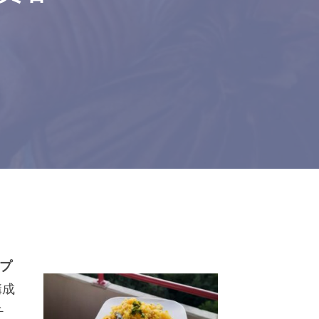
プ
構成
チ