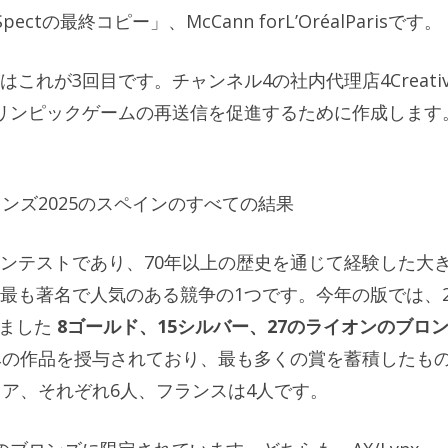
ctの最終コピー」、McCann forL’OréalParisです。
れが3回目です。チャンネル4の社内代理店4Creativ
リンピックゲームの再送信を促進するために作成します
ンズ2025のスペインのすべての結果
ンテストであり、70年以上の歴史を通じて経験した大
最も著名で人気のある競争の1つです。今年の版では、
めました
8ゴールド、15シルバー、27のライオンのブロ
みの作品を授与されており、最も多くの賞を蓄積したも
リア、それぞれ6人、フランスは4人です。