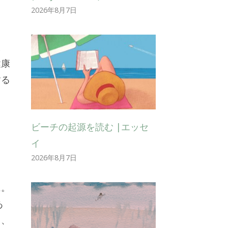
2026年8月7日
ま
健康
する
ビーチの起源を読む |エッセ
イ
2026年8月7日
に。
あ
」
、