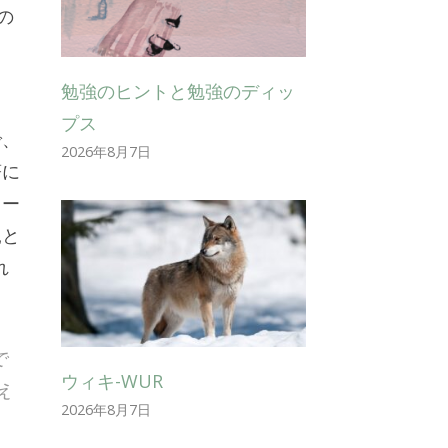
の
勉強のヒントと勉強のディッ
、
プス
で、
2026年8月7日
著に
ロー
親と
れ
で
ウィキ-WUR
え
2026年8月7日