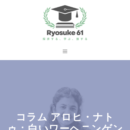
コ
ン
テ
ン
ツ
へ
メ
ス
ニ
キ
ッ
ュ
プ
ー
コラム アロヒ・ナト
ゥ：白いワーヘニンゲン