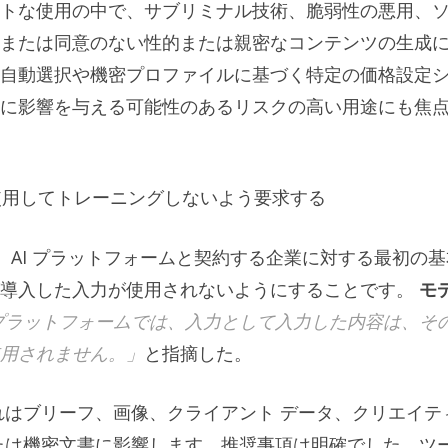
トな使用の中で、サブリミナル技術、脆弱性の悪用、
または同意のない性的または親密なコンテンツの生成
自動選択や機密プロファイルに基づく特定の価格設定
に影響を与える可能性のあるリスクの高い用途にも焦
を使用してトレーニングしないよう要求する
u 氏は、AI プラットフォームと契約する企業に対する最初の
が導入した入力が使用されないようにすることです。
モ
プラットフォームでは、入力として入力した内容は、そ
用されません。」
と指摘した。
れはブリーフ、画像、クライアント データ、クリエイテ
たは機密文書に影響します。推奨事項は明確でした。ツ