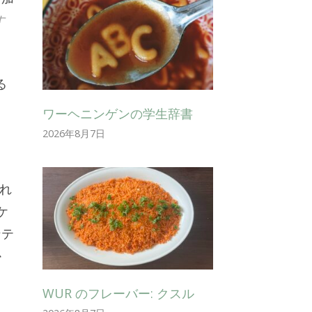
す
る
ワーヘニンゲンの学生辞書
2026年8月7日
され
ケ
ンテ
か
WUR のフレーバー: クスル