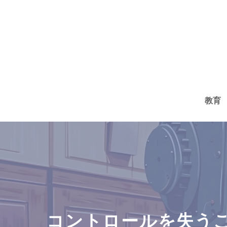
コ
ン
テ
ン
ツ
へ
教育
ス
キ
ッ
プ
コントロールを失うこと