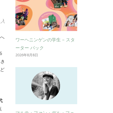
ち入
議へ
ワーヘニンゲンの学生 – スタ
ーター パック
6
2026年8月8日
べき
にど
代
点
マルテ・ファン・デル・フェ