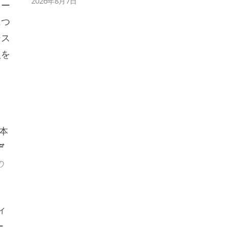
2026年8月7日
ソー
につ
シス
点を
基本
デ
の
ィ
ー