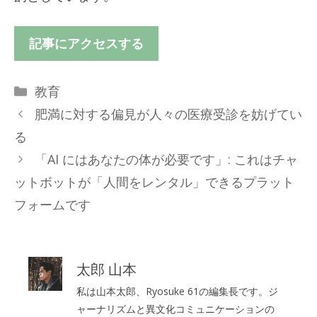
記事にアクセスする
カ
教育
テ
肥満に対する偏見が人々の医療受診を妨げてい
ゴ
る
リ
「AI にはあなたの体が必要です」: これはチャ
ー
ットボットが「人間をレンタル」できるプラット
フォームです
太郎 山本
私は山本太郎、Ryosuke 61の編集長です。ジ
ャーナリズムと異文化コミュニケーションの