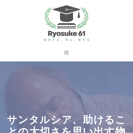
コ
ン
テ
ン
ツ
へ
メ
ス
ニ
キ
ッ
ュ
プ
ー
サンタルシア、助けるこ
との大切さを思い出す物