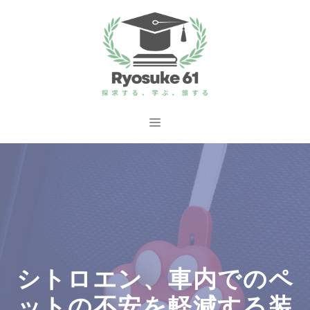
コ
ン
テ
ン
ツ
へ
メ
ス
ニ
キ
ッ
ュ
プ
ー
シトロエン、車内でのペ
ットの不安を軽減する装