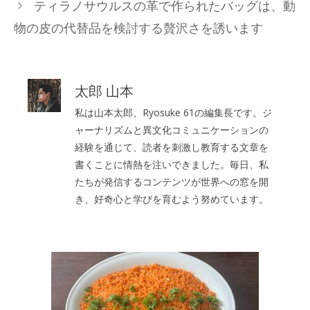
ティラノサウルスの革で作られたバッグは、動
ー
物の皮の代替品を検討する贅沢さを誘います
太郎 山本
私は山本太郎、Ryosuke 61の編集長です。ジ
ャーナリズムと異文化コミュニケーションの
経験を通じて、読者を刺激し教育する文章を
書くことに情熱を注いできました。毎日、私
たちが発信するコンテンツが世界への窓を開
き、好奇心と学びを育むよう努めています。