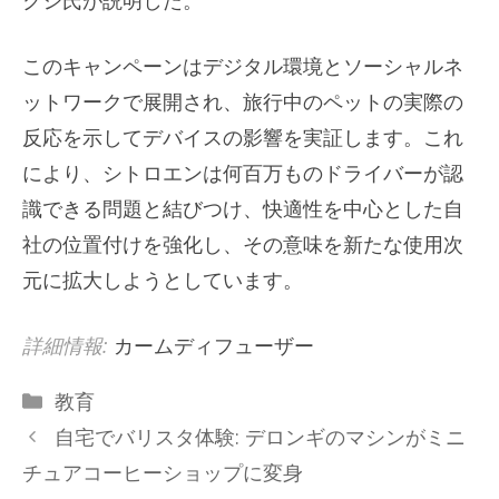
このキャンペーンはデジタル環境とソーシャルネ
ットワークで展開され、旅行中のペットの実際の
反応を示してデバイスの影響を実証します。これ
により、シトロエンは何百万ものドライバーが認
識できる問題と結びつけ、快適性を中心とした自
社の位置付けを強化し、その意味を新たな使用次
元に拡大しようとしています。
詳細情報:
カームディフューザー
カ
教育
テ
自宅でバリスタ体験: デロンギのマシンがミニ
ゴ
チュアコーヒーショップに変身
リ