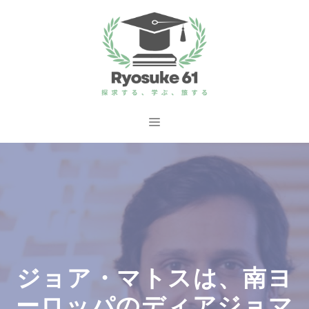
コ
ン
テ
ン
ツ
へ
メ
ス
ニ
キ
ッ
ュ
プ
ー
ジョア・マトスは、南ヨ
ーロッパのディアジョマ