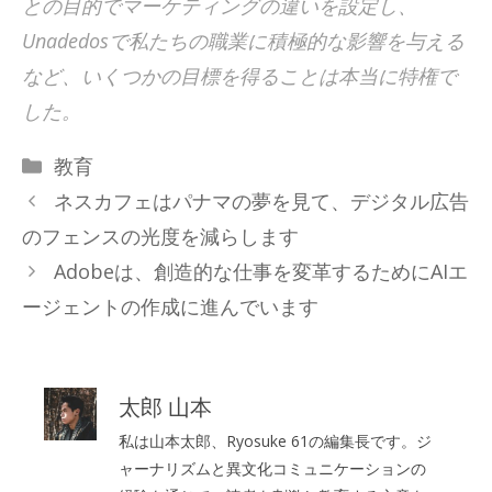
との目的でマーケティングの違いを設定し、
Unadedosで私たちの職業に積極的な影響を与える
など、いくつかの目標を得ることは本当に特権で
した。
カ
教育
テ
ネスカフェはパナマの夢を見て、デジタル広告
ゴ
のフェンスの光度を減らします
リ
Adobeは、創造的な仕事を変革するためにAIエ
ー
ージェントの作成に進んでいます
太郎 山本
私は山本太郎、Ryosuke 61の編集長です。ジ
ャーナリズムと異文化コミュニケーションの