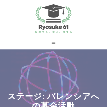
コ
ン
テ
ン
ツ
へ
メ
ス
ニ
キ
ッ
ュ
プ
ー
ステージ: バレンシアへ
の募金活動