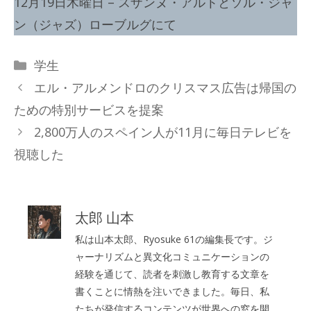
12月19日木曜日 – スザンヌ・アルトとソル・ジャ
ン（ジャズ）ローブルグにて
カ
学生
テ
エル・アルメンドロのクリスマス広告は帰国の
ゴ
ための特別サービスを提案
リ
2,800万人のスペイン人が11月に毎日テレビを
ー
視聴した
太郎 山本
私は山本太郎、Ryosuke 61の編集長です。ジ
ャーナリズムと異文化コミュニケーションの
経験を通じて、読者を刺激し教育する文章を
書くことに情熱を注いできました。毎日、私
たちが発信するコンテンツが世界への窓を開