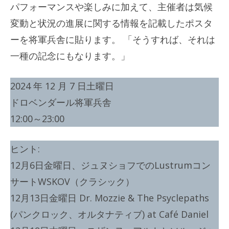
パフォーマンスや楽しみに加えて、主催者は気候
変動と状況の進展に関する情報を記載したポスタ
ーを将軍兵舎に貼ります。 「そうすれば、それは
一種の記念にもなります。」
2024 年 12 月 7 日土曜日
ドロベンダール将軍兵舎
12:00～23:00
ヒント:
12月6日金曜日、ジュヌショフでのLustrumコン
サートWSKOV（クラシック）
12月13日金曜日 Dr. Mozzie & The Psyclepaths
(パンクロック、オルタナティブ) at Café Daniel