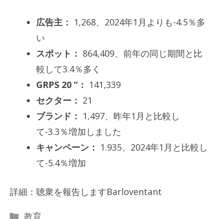
広告主：
1,268、2024年1月よりも-4.5％多
い
スポット：
864,409、前年の同じ期間と比
較して3.4％多く
GRPS 20 “：
141,339
セクター：
21
ブランド：
1,497、昨年1月と比較し
て-3.3％増加しました
キャンペーン：
1.935、2024年1月と比較し
て-5.4％増加
詳細：聴衆を報告しますBarloventant
カ
教育