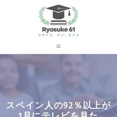
コ
ン
テ
ン
ツ
へ
メ
ス
ニ
キ
ッ
ュ
プ
ー
スペイン人の92％以上が
1月にテレビを見た