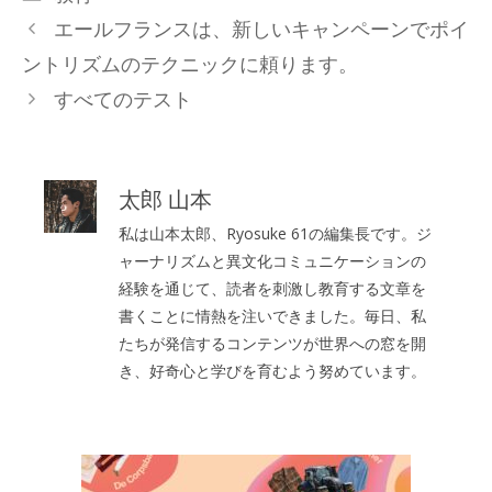
テ
エールフランスは、新しいキャンペーンでポイ
ゴ
ントリズムのテクニックに頼ります。
リ
すべてのテスト
ー
太郎 山本
私は山本太郎、Ryosuke 61の編集長です。ジ
ャーナリズムと異文化コミュニケーションの
経験を通じて、読者を刺激し教育する文章を
書くことに情熱を注いできました。毎日、私
たちが発信するコンテンツが世界への窓を開
き、好奇心と学びを育むよう努めています。