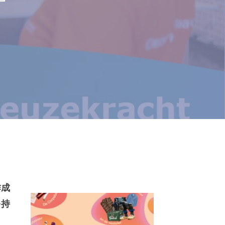
作成
を持