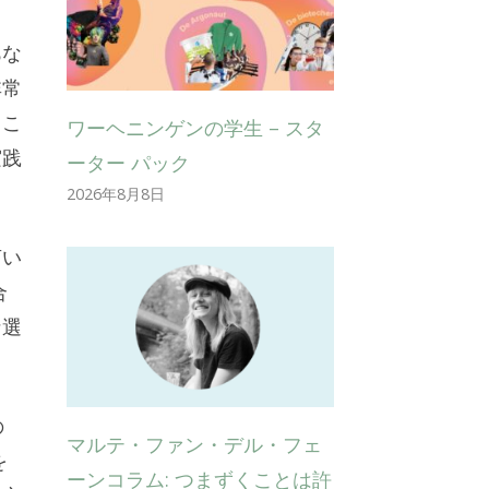
あな
非常
るこ
ワーヘニンゲンの学生 – スタ
実践
ーター パック
2026年8月8日
言い
合
な選
の
マルテ・ファン・デル・フェ
を
ーンコラム: つまずくことは許