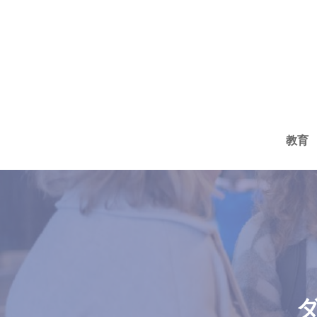
コ
ン
テ
ン
ツ
へ
教育
ス
キ
ッ
プ