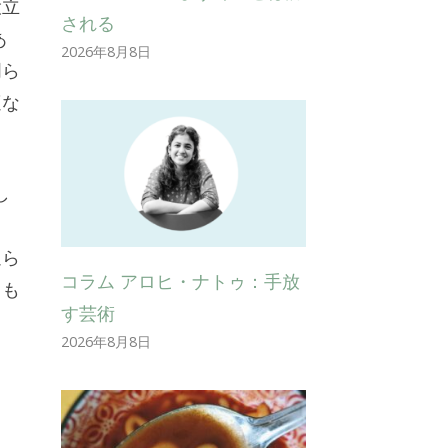
役立
される
あ
2026年8月8日
明ら
適な
し
、
迫ら
コラム アロヒ・ナトゥ：手放
ても
す芸術
2026年8月8日