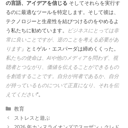
の言語、アイデアを信じる
そしてそれらを実行す
るのに最適なツールを特定します。そして彼は、
テクノロジーと生産性を結びつけるのをやめるよ
う私たちに勧めています。
ビジネスにとっては非
常に良いことですが、逆のことを考える必要があ
ります
」とミゲル・エスパーダは締めくくった。
私たちの使命は、AIや他のメディアを問わず、視
聴者とつながり、価値を伝えることができるもの
を創造することです。自分が何者であるか、自分
が持っているものについて正直になり、それを伝
えてください
”。
カ
教育
テ
ストレスと遊ぶ
ゴ
2026 年カンヌライオンズでスーザン・クレド