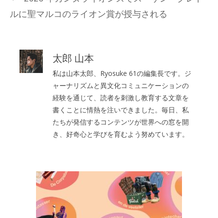
リ
ルに聖マルコのライオン賞が授与される
ー
太郎 山本
私は山本太郎、Ryosuke 61の編集長です。ジ
ャーナリズムと異文化コミュニケーションの
経験を通じて、読者を刺激し教育する文章を
書くことに情熱を注いできました。毎日、私
たちが発信するコンテンツが世界への窓を開
き、好奇心と学びを育むよう努めています。