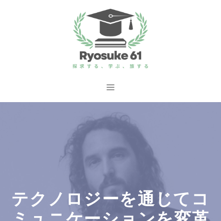
コ
ン
テ
ン
ツ
へ
メ
ス
ニ
キ
ッ
ュ
プ
ー
テクノロジーを通じてコ
ミュニケーションを変革