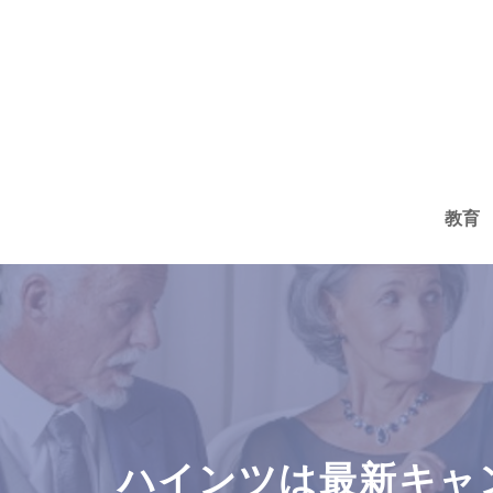
コ
ン
テ
ン
ツ
へ
教育
ス
キ
ッ
プ
ハインツは最新キャ