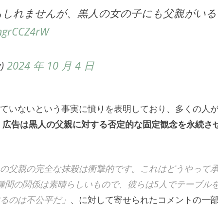
もしれませんが、黒人の女の子にも父親がいる
LngrCCZ4rW
)
2024 年 10 月 4 日
ていないという事実に憤りを表明しており、多くの人
。
広告は黒人の父親に対する否定的な固定観念を永続さ
の父親の完全な抹殺は衝撃的です。これはどうやって
種間の関係は素晴らしいもので、彼らは5人でテーブル
るのは不公平だ」
、に対して寄せられたコメントの一