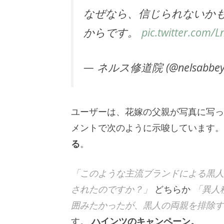
なぜなら、信じられないか
からです。
pic.twitter.com/
— ネルス修道院 (@nelsabbey
ユーザーは、花嫁の父親が写真に写っ
メントで次のように示唆しています
る
。
「このような主流ブランドによる黒人
されたのですか？」
どちらか
「異人
囲みたかったが、黒人の両親を排除す
す。
ハインツのキャンペーン。