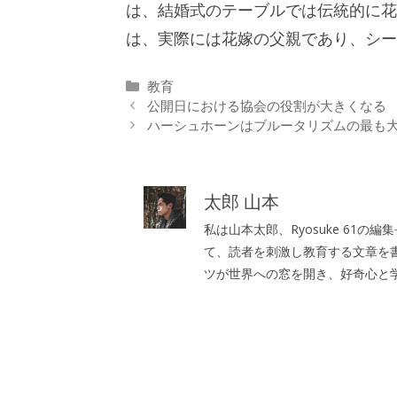
は、結婚式のテーブルでは伝統的に花
は、実際には花嫁の父親であり、シー
カ
教育
テ
公開日における協会の役割が大きくなる
ゴ
ハーシュホーンはブルータリズムの最も大
リ
ー
太郎 山本
私は山本太郎、Ryosuke 61
て、読者を刺激し教育する文章を
ツが世界への窓を開き、好奇心と