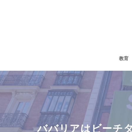
コ
ン
テ
ン
ツ
へ
教育
ス
キ
ッ
プ
ババリアはビーチタ