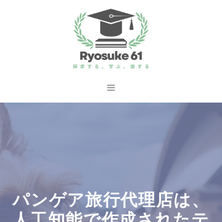
コ
ン
テ
ン
ツ
へ
メ
ス
ニ
キ
ッ
ュ
プ
ー
パンゲア旅行代理店は、
人工知能で作成されたテ