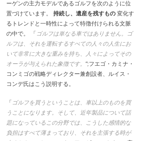
ーゲンの主力モデルであるゴルフを次のように位
置づけています。
持続し、遺産を残すもの
変化す
るトレンドと一時性によって特徴付けられる文脈
の中で。 「
ゴルフは単なる車ではありません。ゴ
ルフは、それを運転するすべての人々の人生にお
いて非常に大きな重みを持ち、人々によってその
オーラが与えられた象徴です。
”;フエゴ・カミナ・
コンミゴの戦略ディレクター兼創設者、ルイス・
コンデ氏はこう説明する。
「
ゴルフを買うということは、車以上のものを買
うことになります。そして、近年製品について話
題になっているこの分野では、こうした感情的な
負担はすべて薄まっており、それを主張する時が