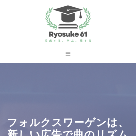
コ
ン
テ
ン
ツ
へ
メ
ス
ニ
キ
ッ
ュ
プ
ー
フォルクスワーゲンは、
新しい広告で曲のリズム