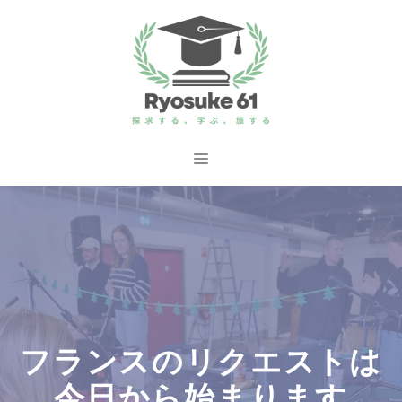
コ
ン
テ
ン
ツ
へ
メ
ス
ニ
キ
ッ
ュ
プ
ー
フランスのリクエストは
今日から始まります