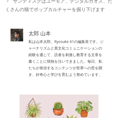
サンディスクはユーモア、デジタルカオス、た
ー
くさんの猫でポップカルチャーを掘り下げます
太郎 山本
私は山本太郎、Ryosuke 61の編集長です。ジ
ャーナリズムと異文化コミュニケーションの
経験を通じて、読者を刺激し教育する文章を
書くことに情熱を注いできました。毎日、私
たちが発信するコンテンツが世界への窓を開
き、好奇心と学びを育むよう努めています。