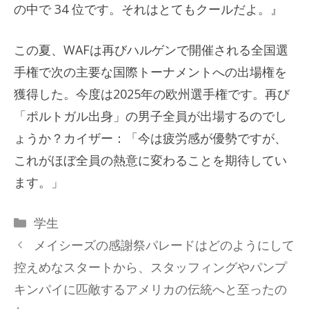
の中で 34 位です。それはとてもクールだよ。』
この夏、WAFは再びハルゲンで開催される全国選
手権で次の主要な国際トーナメントへの出場権を
獲得した。今度は2025年の欧州選手権です。再び
「ポルトガル出身」の男子全員が出場するのでし
ょうか？カイザー：「今は疲労感が優勢ですが、
これがほぼ全員の熱意に変わることを期待してい
ます。」
カ
学生
テ
メイシーズの感謝祭パレードはどのようにして
ゴ
控えめなスタートから、スタッフィングやパンプ
リ
キンパイに匹敵するアメリカの伝統へと至ったの
ー