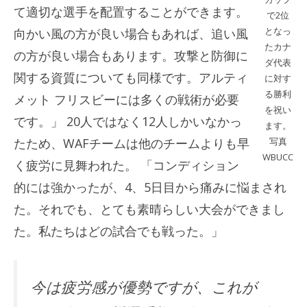
て適切な選手を配置することができます。
で2位
となっ
向かい風の方が良い場合もあれば、追い風
たカナ
の方が良い場合もあります。攻撃と防御に
ダ代表
関する資質についても同様です。アルティ
に対す
る勝利
メット フリスビーには多くの戦術が必要
を祝い
です。」 20人ではなく12人しかいなかっ
ます。
たため、WAFチームは他のチームよりも早
写真
WBUCC
く疲労に見舞われた。 「コンディション
的には強かったが、4、5日目から痛みに悩まされ
た。それでも、とても素晴らしい大会ができまし
た。私たちはどの試合でも戦った。」
今は疲労感が優勢ですが、これが