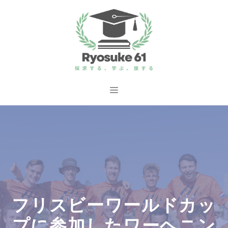
コ
ン
テ
ン
ツ
へ
メ
ス
ニ
キ
ッ
ュ
プ
ー
フリスビーワールドカッ
プに参加したワーヘニン