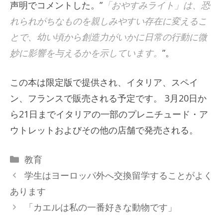
声明でコメントした。”
「おやすみライト」は、恐
れられがちなものを親しみやすい存在に変えるこ
とで、幼い頃から創造力がいかに日常の行動に微
妙に影響を与えるかを示しています。
”。
この本は限定版で提供され、イタリア、スペイ
ン、フランスで販売される予定です。 3月20日か
ら21日までイタリアの一部のプレニチュード・ア
ウトレットおよびその他の店舗で発売される。
カ
教育
テ
学生はヨーロッパ外へ交換留学することがよく
ゴ
あります
リ
「カエルは私の一番好きな動物です」
ー