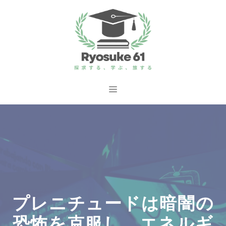
コ
ン
テ
ン
ツ
へ
メ
ス
ニ
キ
ッ
ュ
プ
ー
プレニチュードは暗闇の
恐怖を克服し、エネルギ