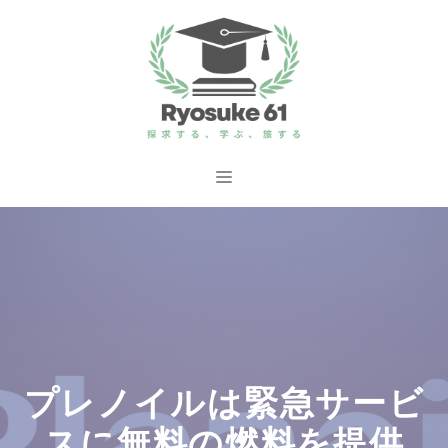
コ
ン
テ
ン
ツ
へ
メ
ス
ニ
キ
ッ
ュ
プ
ー
プレノイルは緊急サービ
スに無料の燃料を提供