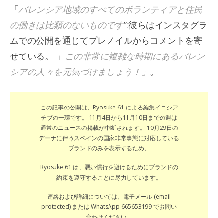
「
バレンシア地域のすべてのボランティアと住民
の働きは比類のないものです
”;彼らはインスタグラ
ムでの公開を通じてプレノイルからコメントを寄
せている。 」
この非常に複雑な時期にあるバレン
シアの人々を元気づけましょう！」
。
この記事の公開は、Ryosuke 61 による編集イニシア
チブの一環です。 11月4日から11月10日までの週は
通常のニュースの掲載が中断されます。 10月29日の
デーナに伴うスペインの国家非常事態に対応している
ブランドのみを表示するため。
Ryosuke 61 は、悪い慣行を避けるためにブランドの
約束を遵守することに尽力しています。
連絡および詳細については、電子メール (email
protected) または WhatsApp 665653199 でお問い
合わせください。