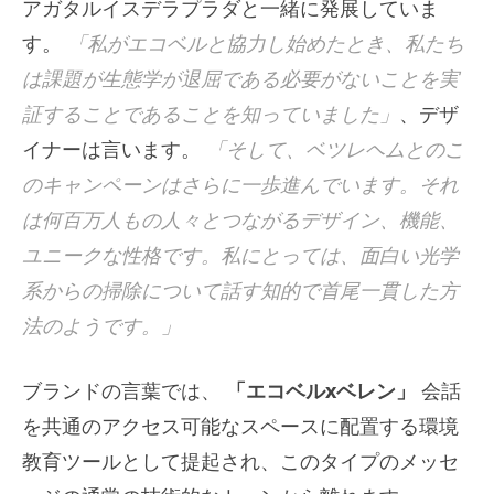
アガタルイスデラプラダと一緒に発展していま
す。
「私がエコベルと協力し始めたとき、私たち
は課題が生態学が退屈である必要がないことを実
証することであることを知っていました」
、デザ
イナーは言います。
「そして、ベツレヘムとのこ
のキャンペーンはさらに一歩進んでいます。それ
は何百万人もの人々とつながるデザイン、機能、
ユニークな性格です。私にとっては、面白い光学
系からの掃除について話す知的で首尾一貫した方
法のようです。」
ブランドの言葉では、
「エコベルxベレン」
会話
を共通のアクセス可能なスペースに配置する環境
教育ツールとして提起され、このタイプのメッセ