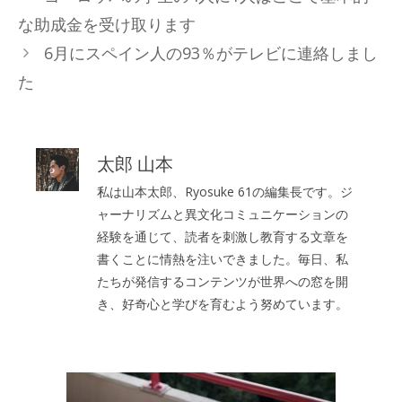
ゴ
な助成金を受け取ります
リ
6月にスペイン人の93％がテレビに連絡しまし
ー
た
太郎 山本
私は山本太郎、Ryosuke 61の編集長です。ジ
ャーナリズムと異文化コミュニケーションの
経験を通じて、読者を刺激し教育する文章を
書くことに情熱を注いできました。毎日、私
たちが発信するコンテンツが世界への窓を開
き、好奇心と学びを育むよう努めています。