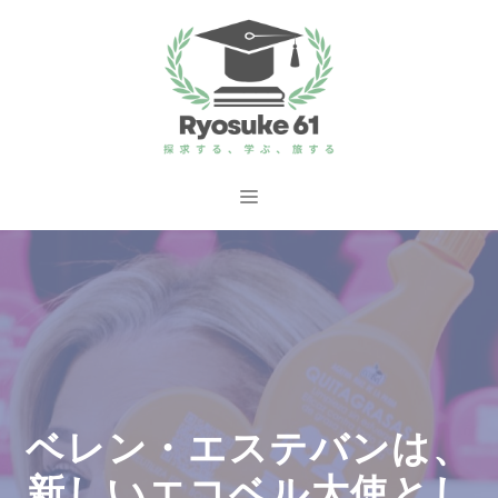
コ
ン
テ
ン
ツ
へ
メ
ス
ニ
キ
ッ
ュ
プ
ー
ベレン・エステバンは、
新しいエコベル大使とし