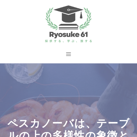
コ
ン
テ
ン
ツ
へ
メ
ス
ニ
キ
ッ
ュ
プ
ー
ペスカノーバは、テーブ
ルの上の多様性の象徴と