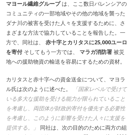
マヨール繊維グループ
は、ここ数日バレンシアの
コミュニティの一部地域やその他の地域を襲った
ダナ川の被害を受けた人々を支援するために、さ
まざまな方法で協力していることを報告した。一
方で、同社は、
赤十字とカリタスに25,000ユーロ
を寄付
そしてもう一方では、
マラガ消防署
被災
地への援助物資の輸送を容易にするための資材。
カリタスと赤十字への資金送金について、マヨラ
ル氏は次のように述べた。
「国家レベルで受けて
いる多大な援助を受ける能力が限られていること
を考慮し、両団体が財政的寄付を優先する必要性
を考慮し、このように影響を受けた人々に支援を
提供する。」
同社は、次の目的のために両方の組