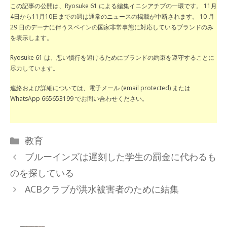
この記事の公開は、Ryosuke 61 による編集イニシアチブの一環です。 11月
4日から11月10日までの週は通常のニュースの掲載が中断されます。 10 月
29 日のデーナに伴うスペインの国家非常事態に対応しているブランドのみ
を表示します。
Ryosuke 61 は、悪い慣行を避けるためにブランドの約束を遵守することに
尽力しています。
連絡および詳細については、電子メール (email protected) または
WhatsApp 665653199 でお問い合わせください。
カ
教育
テ
ブルーインズは遅刻した学生の罰金に代わるも
ゴ
のを探している
リ
ACBクラブが洪水被害者のために結集
ー