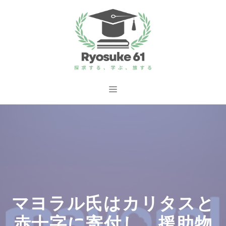
コ
ン
テ
ン
ツ
へ
メ
ス
ニ
キ
ッ
ュ
プ
ー
マヨラル氏はカリタスと
赤十字に寄付し、援助物