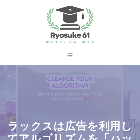
コ
ン
テ
ン
ツ
へ
メ
ス
ニ
キ
ッ
ュ
プ
ー
ラックスは広告を利用し
てアルゴリズムを「ハッ