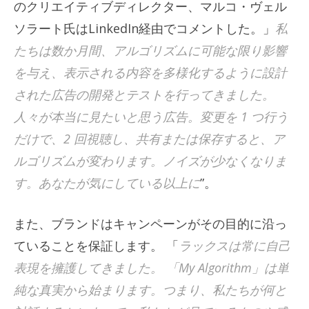
のクリエイティブディレクター、マルコ・ヴェル
ソラート氏はLinkedIn経由でコメントした。」
私
たちは数か月間、アルゴリズムに可能な限り影響
を与え、表示される内容を多様化するように設計
された広告の開発とテストを行ってきました。
人々が本当に見たいと思う広告。変更を 1 つ行う
だけで、2 回視聴し、共有または保存すると、ア
ルゴリズムが変わります。ノイズが少なくなりま
す。あなたが気にしている以上に
”。
また、ブランドはキャンペーンがその目的に沿っ
ていることを保証します。 「
ラックスは常に自己
表現を擁護してきました。 「My Algorithm」は単
純な真実から始まります。つまり、私たちが何と