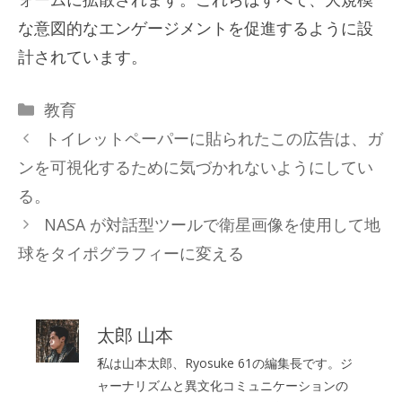
な意図的なエンゲージメントを促進するように設
計されています。
カ
教育
テ
トイレットペーパーに貼られたこの広告は、ガ
ゴ
ンを可視化するために気づかれないようにしてい
リ
る。
ー
NASA が対話型ツールで衛星画像を使用して地
球をタイポグラフィーに変える
太郎 山本
私は山本太郎、Ryosuke 61の編集長です。ジ
ャーナリズムと異文化コミュニケーションの