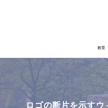
コ
ン
テ
ン
ツ
へ
教育
ス
キ
ッ
プ
ロゴの断片を示すウ