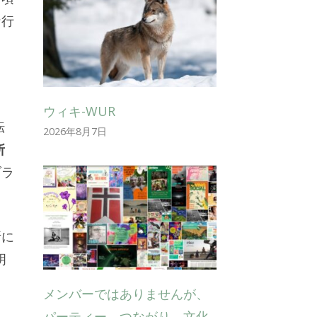
な行
ウィキ-WUR
転
2026年8月7日
所
ブラ
所に
明
メンバーではありませんが、
パーティー、つながり、文化