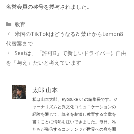
名誉会員の称号を授与されました。
カ
教育
テ
米国のTikTokはどうなる?: 禁止からLemon8
ゴ
代替案まで
リ
Seatは、「許可B」で新しいドライバーに自由
ー
を「与え」たいと考えています
太郎 山本
私は山本太郎、Ryosuke 61の編集長です。ジ
ャーナリズムと異文化コミュニケーションの
経験を通じて、読者を刺激し教育する文章を
書くことに情熱を注いできました。毎日、私
たちが発信するコンテンツが世界への窓を開