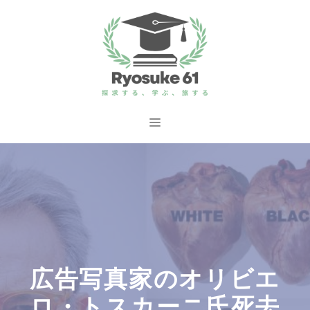
コ
ン
テ
ン
ツ
へ
メ
ス
ニ
キ
ッ
ュ
プ
ー
広告写真家のオリビエ
ロ・トスカーニ氏死去