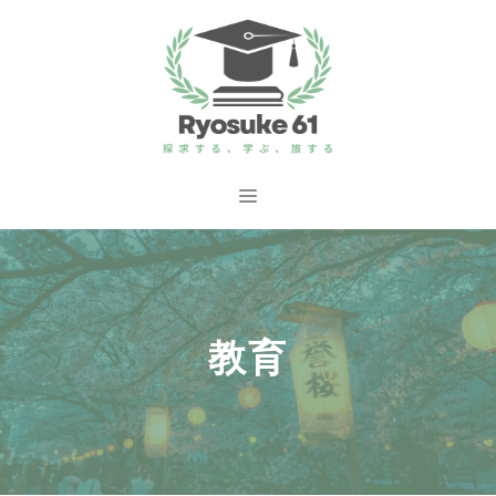
コ
ン
テ
ン
ツ
へ
メ
ス
ニ
キ
ッ
ュ
プ
教育
ー