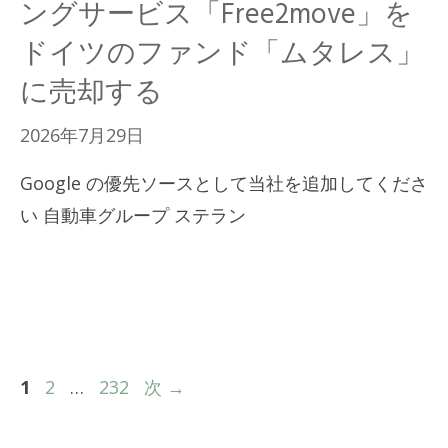
ングサービス「Free2move」を
ドイツのファンド「ムタレス」
に売却する
2026年7月29日
Google の優先ソースとして当社を追加してくださ
い 自動車グループ ステラン
ペ
ペ
ペ
1
2
…
232
次
→
ー
ー
ー