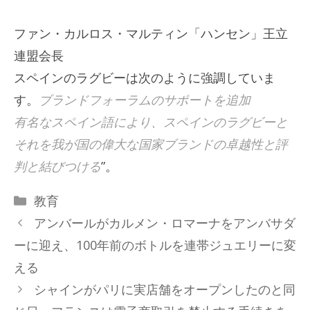
ファン・カルロス・マルティン「ハンセン」王立
連盟会長
スペインのラグビーは次のように強調していま
す。
ブランドフォーラムのサポートを追加
有名なスペイン語により、スペインのラグビーと
それを我が国の偉大な国家ブランドの卓越性と評
判と結びつける
”。
カ
教育
テ
アンバールがカルメン・ロマーナをアンバサダ
ゴ
ーに迎え、100年前のボトルを連帯ジュエリーに変
リ
える
ー
シャインがパリに実店舗をオープンしたのと同