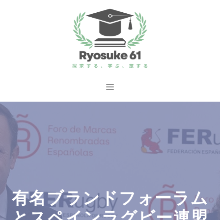
コ
ン
テ
ン
ツ
へ
メ
ス
ニ
キ
ッ
ュ
プ
ー
有名ブランドフォーラム
とスペインラグビー連盟