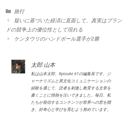
カ
旅行
テ
疑いに基づいた経済に直面して、真実はブラン
ゴ
ドの競争上の優位性として現れる
リ
ケンタウリのハンドボール選手が2勝
ー
太郎 山本
私は山本太郎、Ryosuke 61の編集長です。ジ
ャーナリズムと異文化コミュニケーションの
経験を通じて、読者を刺激し教育する文章を
書くことに情熱を注いできました。毎日、私
たちが発信するコンテンツが世界への窓を開
き、好奇心と学びを育むよう努めています。