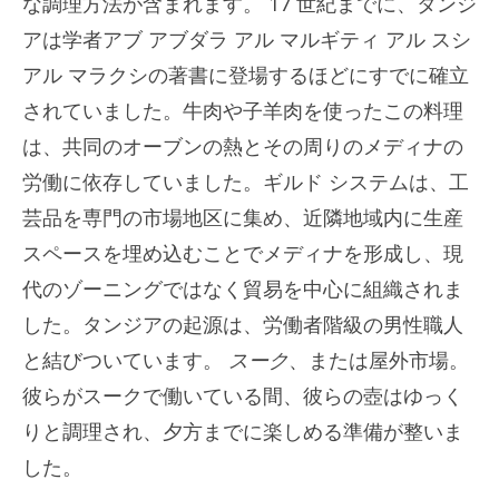
な調理方法が含まれます。 17 世紀までに、タンジ
アは学者アブ アブダラ アル マルギティ アル スシ
アル マラクシの著書に登場するほどにすでに確立
されていました。牛肉や子羊肉を使ったこの料理
は、共同のオーブンの熱とその周りのメディナの
労働に依存していました。ギルド システムは、工
芸品を専門の市場地区に集め、近隣地域内に生産
スペースを埋め込むことでメディナを形成し、現
代のゾーニングではなく貿易を中心に組織されま
した。タンジアの起源は、労働者階級の男性職人
と結びついています。
スーク
、または屋外市場。
彼らがスークで働いている間、彼らの壺はゆっく
りと調理され、夕方までに楽しめる準備が整いま
した。