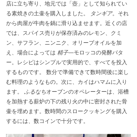
店に立ち寄り、地元では「壺」として知られてい
る素焼きの土壷を購入しました。
タンギア
。それ
から肉屋が牛肉を鍋に滑り込ませます。近くの店
では、スパイス売りが保存済みのレモン、クミ
ン、サフラン、ニンニク、オリーブオイルを加
え、場合によっては
精子
—モロッコの発酵バタ
ー。レシピはシンプルで実用的で、すべてを投入
するものです。
数分で準備できて数時間後に楽し
む料理のようなもの。次に、カイはハマムに入り
ます。
ふるなち
オーブンのオペレーターは、浴槽
を加熱する薪炉の下の残り火の中に密封された骨
壷を埋めます。数時間のスロークッキングを購入
するには、数コインで十分です。