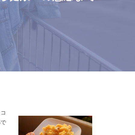
、コ
部で