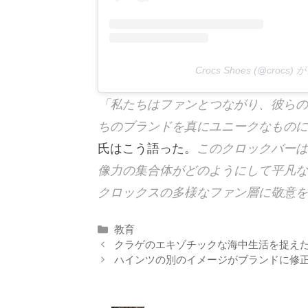
Crocs Shoes (@croc
「私たちはファンとつながり、彼らの
ちのブランドを真にユニークなものに
氏はこう語った。
このクロックバーは
像力の集合体がどのようにして平凡な
クロックスの多様なファン層に敬意を
カ
教育
テ
クラゲのエキゾチックな海中生活を捉えた 
ゴ
ハインツの別のイメージがブランドに修
リ
ー