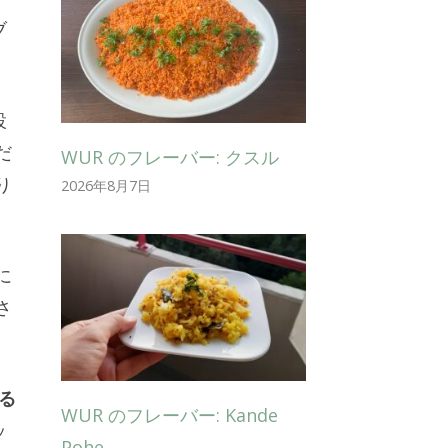
ブ
設
だ
WUR のフレーバー: クスル
り
2026年8月7日
に
さ
る
WUR のフレーバー: Kande
ッ
Pohe