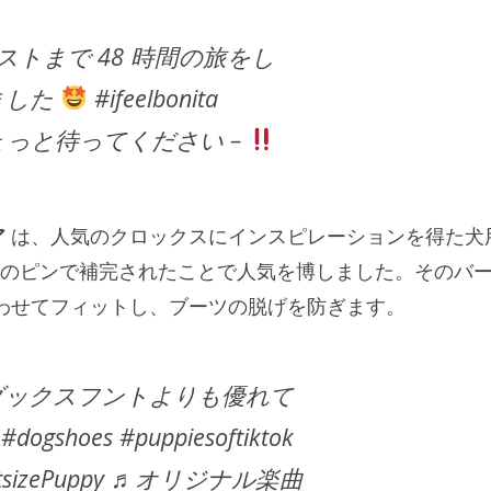
ーウェストまで 48 時間の旅をし
ました
#ifeelbonita
 ♬ ちょっと待ってください –
ア
は、人気のクロックスにインスピレーションを得た犬
のピンで補完されたことで人気を博しました。そのバ
わせてフィットし、ブーツの脱げを防ぎます。
いたダックスフントよりも優れて
dogshoes #puppiesoftiktok
PintsizePuppy ♬オリジナル楽曲