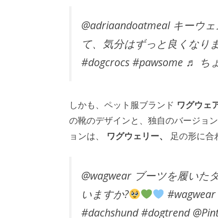
@adriaandoatmeal キ
て、気分はずっと良くなり
#dogcrocs #pawsome
しかも、ペット服ブランド
ワグウェ
の靴のデザインと、独自のバージョン
ョンは、
ワグウェリー、
足の形に合
@wagwear ブーツを履
いますか?
#wagwear #
#dachshund #dogtrend @