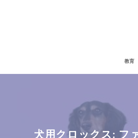
コ
ン
テ
ン
ツ
へ
教育
ス
キ
ッ
プ
犬用クロックス: 