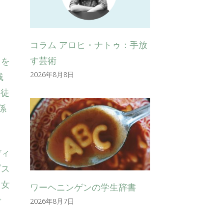
。
コラム アロヒ・ナトゥ：手放
す芸術
とを
2026年8月8日
残
生徒
係
ディ
ブス
る女
ワーヘニンゲンの学生辞書
で
2026年8月7日