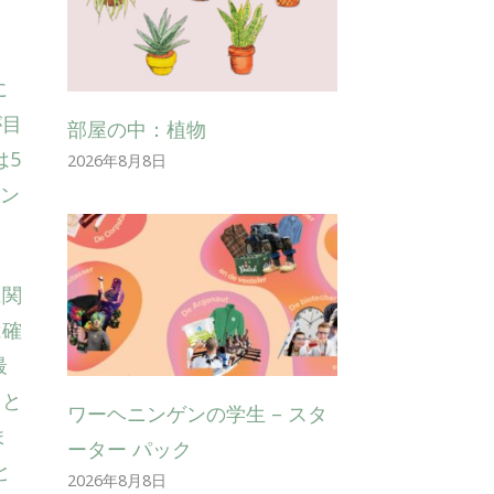
に
が目
部屋の中：植物
は5
2026年8月8日
ーン
に関
は確
最
こと
ワーヘニンゲンの学生 – スタ
ま
ーター パック
と
2026年8月8日