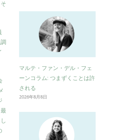
。そ
員
強調
イ
マルテ・ファン・デル・フェ
ーンコラム: つまずくことは許
会
される
メ
2026年8月8日
ジ
、最
とし
の