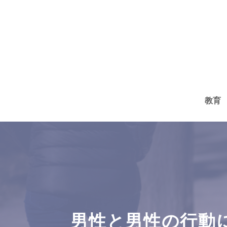
コ
ン
テ
ン
ツ
へ
教育
ス
キ
ッ
プ
男性と男性の行動につ