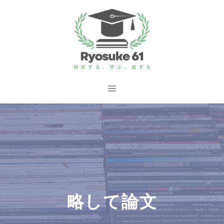
コ
ン
テ
ン
ツ
へ
メ
ス
ニ
キ
ッ
ュ
プ
ー
略して論文