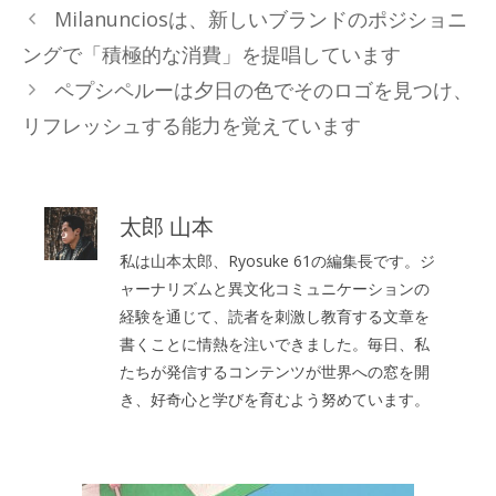
テ
Milanunciosは、新しいブランドのポジショニ
ゴ
ングで「積極的な消費」を提唱しています
リ
ペプシペルーは夕日の色でそのロゴを見つけ、
ー
リフレッシュする能力を覚えています
太郎 山本
私は山本太郎、Ryosuke 61の編集長です。ジ
ャーナリズムと異文化コミュニケーションの
経験を通じて、読者を刺激し教育する文章を
書くことに情熱を注いできました。毎日、私
たちが発信するコンテンツが世界への窓を開
き、好奇心と学びを育むよう努めています。