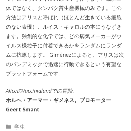
体ではなく、タンパク質生産機械のみです。この
方法はアリスと呼ばれ（ほとんど生きている細胞
のない表現）、ルイス・キャロルの本にうなずき
ます。独創的な化学では、どの病気メーカーがウ
イルス様粒子に付着できるかをランダムにランダ
ムに抗原します。 Giménezによると、アリスは次
のパンデミックで迅速に行動できるという有望な
プラットフォームです。
AliceのVaccinialandでの冒険
。
ホルヘ・アーマー・ギメネス。プロモーター
Geert Smant
カ
学生