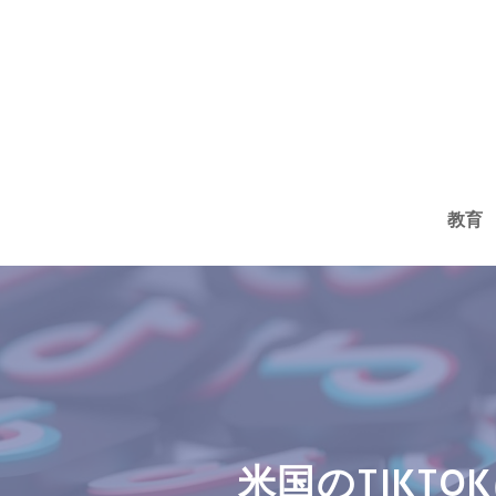
コ
ン
テ
ン
ツ
へ
教育
ス
キ
ッ
プ
米国のTIKTO