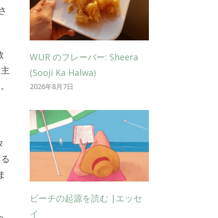
さ
数
WUR のフレーバー: Sheera
を主
(Sooji Ka Halwa)
ち。
2026年8月7日
タ
ある
ま
ビーチの起源を読む |エッセ
イ