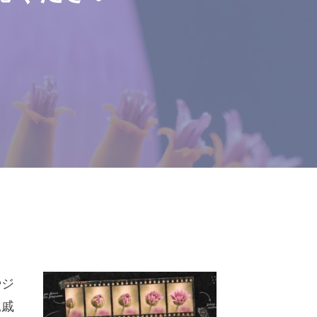
やジ
親戚