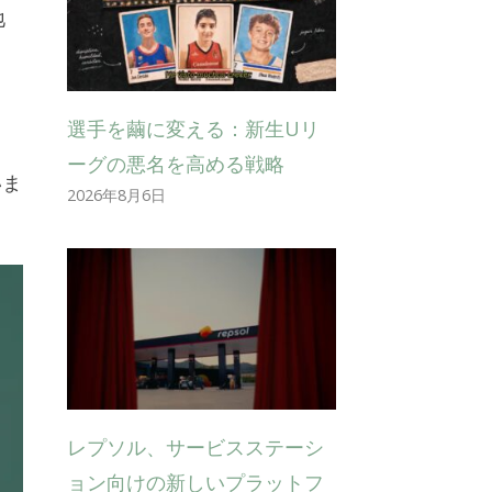
地
選手を繭に変える：新生Uリ
ーグの悪名を高める戦略
いま
2026年8月6日
レプソル、サービスステーシ
ョン向けの新しいプラットフ