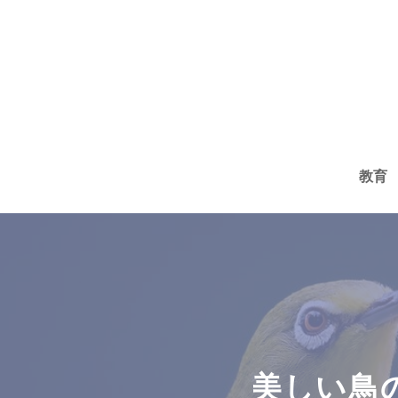
コ
ン
テ
ン
ツ
へ
教育
ス
キ
ッ
プ
美しい鳥の