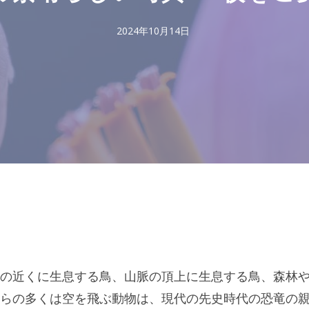
2024年10月14日
の近くに生息する鳥、山脈の頂上に生息する鳥、森林
らの多くは空を飛ぶ動物は、現代の先史時代の恐竜の