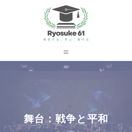
コ
ン
テ
ン
ツ
へ
メ
ス
ニ
キ
ッ
ュ
プ
ー
舞台：戦争と平和