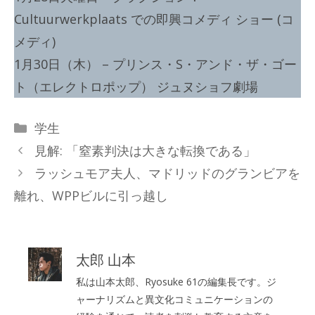
Cultuurwerkplaats での即興コメディ ショー (コ
メディ)
1月30日（木） – プリンス・S・アンド・ザ・ゴー
ト（エレクトロポップ） ジュヌショフ劇場
カ
学生
テ
見解: 「窒素判決は大きな転換である」
ゴ
ラッシュモア夫人、マドリッドのグランビアを
リ
離れ、WPPビルに引っ越し
ー
太郎 山本
私は山本太郎、Ryosuke 61の編集長です。ジ
ャーナリズムと異文化コミュニケーションの