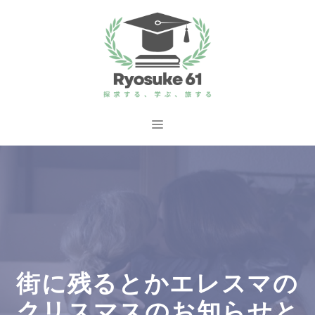
コ
ン
テ
ン
ツ
へ
メ
ス
ニ
キ
ッ
ュ
プ
ー
街に残るとかエレスマの
クリスマスのお知らせと