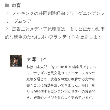
カ
教育
テ
メイキングの共同創造経由：ワーゲニンゲンフ
ゴ
リーダムツアー
リ
広告主とメディア代理店は、より公正かつ効率
ー
的な競争のために良いプラクティスを更新します
太郎 山本
私は山本太郎、Ryosuke 61の編集長です。ジ
ャーナリズムと異文化コミュニケーションの
経験を通じて、読者を刺激し教育する文章を
書くことに情熱を注いできました。毎日、私
たちが発信するコンテンツが世界への窓を開
き、好奇心と学びを育むよう努めています。