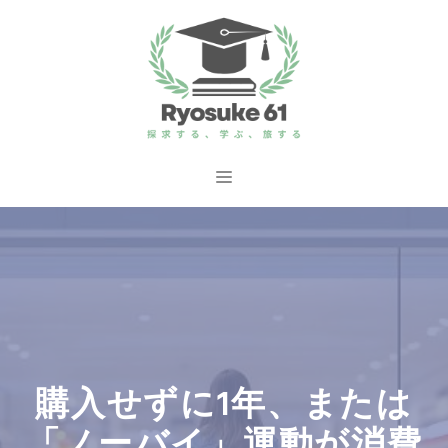
コ
ン
テ
ン
ツ
へ
メ
ス
ニ
キ
ッ
ュ
プ
ー
購入せずに1年、または
「ノーバイ」運動が消費