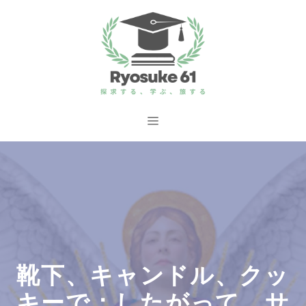
コ
ン
テ
ン
ツ
へ
メ
ス
ニ
キ
ッ
ュ
プ
ー
靴下、キャンドル、クッ
キーで：したがって、サ