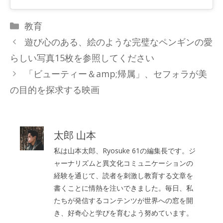
カ
教育
テ
遊び心のある、絵のような完璧なペンギンの愛
ゴ
らしい写真15枚を参照してください
リ
「ビューティー＆amp;帰属」、セフォラが美
ー
の目的を探求する映画
太郎 山本
私は山本太郎、Ryosuke 61の編集長です。ジ
ャーナリズムと異文化コミュニケーションの
経験を通じて、読者を刺激し教育する文章を
書くことに情熱を注いできました。毎日、私
たちが発信するコンテンツが世界への窓を開
き、好奇心と学びを育むよう努めています。