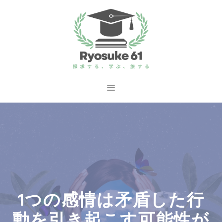
コ
ン
テ
ン
ツ
へ
メ
ス
ニ
キ
ッ
ュ
プ
ー
1つの感情は矛盾した行
動を引き起こす可能性が