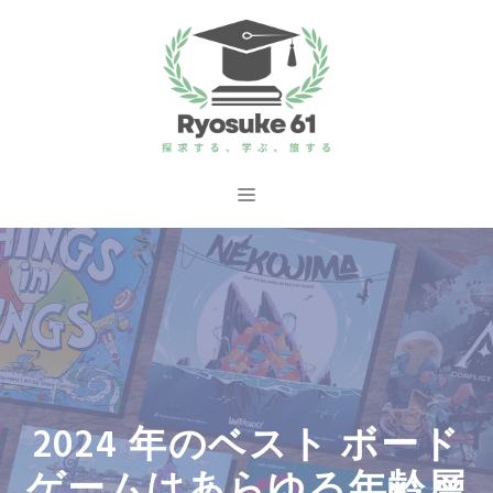
コ
ン
テ
ン
ツ
へ
メ
ス
ニ
キ
ッ
ュ
プ
ー
2024 年のベスト ボード
ゲームはあらゆる年齢層