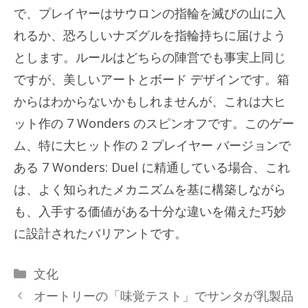
で、プレイヤーはサウロンの指輪を滅びの山に入
れるか、恐ろしいナズグルを指輪持ちに届けよう
とします。ルールはどちらの陣営でも事実上同じ
ですが、美しいアートとボード デザインです。箱
からはわからないかもしれませんが、これは大ヒ
ット作の 7 Wonders のスピンオフです。このゲー
ム、特に大ヒット作の 2 プレイヤー バージョンで
ある 7 Wonders: Duel に精通している場合、これ
は、よく知られたメカニズムを基に構築しながら
も、入手する価値がある十分な違いを備えた巧妙
に設計されたバリアントです。
カ
文化
テ
オートリーの「味覚テスト」でサンタが乳製品
ゴ