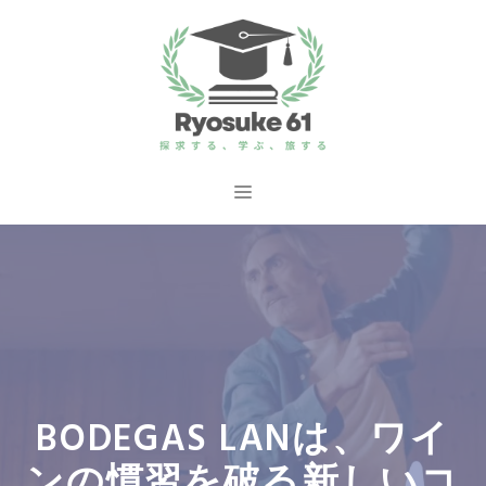
コ
ン
テ
ン
ツ
へ
メ
ス
ニ
キ
ッ
ュ
プ
ー
BODEGAS LANは、ワイ
ンの慣習を破る新しいコ