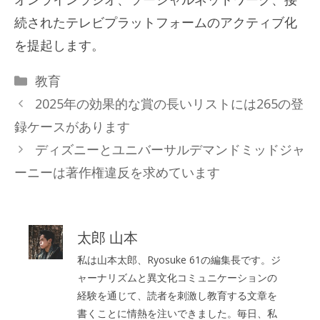
続されたテレビプラットフォームのアクティブ化
を提起します。
カ
教育
テ
2025年の効果的な賞の長いリストには265の登
ゴ
録ケースがあります
リ
ディズニーとユニバーサルデマンドミッドジャ
ー
ーニーは著作権違反を求めています
太郎 山本
私は山本太郎、Ryosuke 61の編集長です。ジ
ャーナリズムと異文化コミュニケーションの
経験を通じて、読者を刺激し教育する文章を
書くことに情熱を注いできました。毎日、私