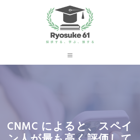
コ
ン
テ
ン
ツ
へ
メ
ス
ニ
キ
ッ
ュ
プ
ー
CNMC によると、スペイ
ン人が最も高く評価して