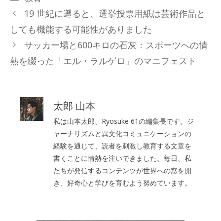
テ
19 世紀に遡ると、選挙投票用紙は芸術作品と
ゴ
しても機能する可能性がありました
リ
サッカー場と600キロの石灰：スポーツへの情
ー
熱を綴った「エル・ラルゲロ」のマニフェスト
太郎 山本
私は山本太郎、Ryosuke 61の編集長です。ジ
ャーナリズムと異文化コミュニケーションの
経験を通じて、読者を刺激し教育する文章を
書くことに情熱を注いできました。毎日、私
たちが発信するコンテンツが世界への窓を開
き、好奇心と学びを育むよう努めています。