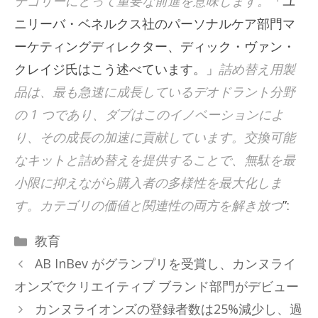
テゴリーにとって重要な前進を意味します。
「ユ
ニリーバ・ベネルクス社のパーソナルケア部門マ
ーケティングディレクター、ディック・ヴァン・
クレイジ氏はこう述べています。」
詰め替え用製
品は、最も急速に成長しているデオドラント分野
の 1 つであり、ダブはこのイノベーションによ
り、その成長の加速に貢献しています。交換可能
なキットと詰め替えを提供することで、無駄を最
小限に抑えながら購入者の多様性を最大化しま
す。カテゴリの価値と関連性の両方を解き放つ
”:
カ
教育
テ
AB InBev がグランプリを受賞し、カンヌライ
ゴ
オンズでクリエイティブ ブランド部門がデビュー
リ
カンヌライオンズの登録者数は25%減少し、過
ー