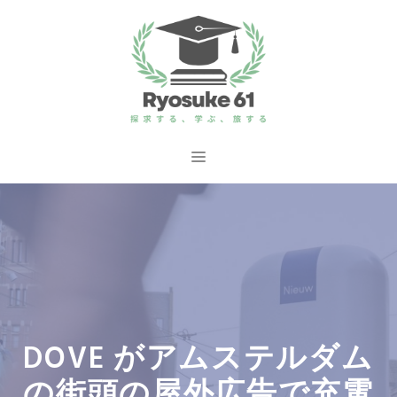
コ
ン
テ
ン
ツ
へ
メ
ス
ニ
キ
ッ
ュ
プ
ー
DOVE がアムステルダム
の街頭の屋外広告で充電