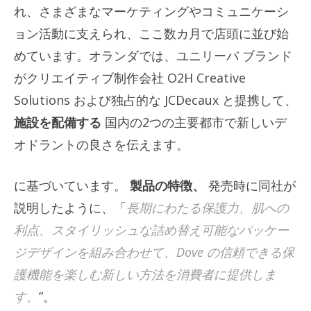
れ、さまざまなマーケティングやコミュニケーシ
ョン活動に支えられ、ここ数カ月で店頭に並び始
めています。オランダでは、ユニリーバ ブランド
がクリエイティブ制作会社 O2H Creative
Solutions および独占的な JCDecaux と提携して、
施設を配備する
国内の2つの主要都市で新しいデ
オドラントの良さを伝えます。
に基づいています。
製品の特徴、
発売時に同社が
説明したように、「
長期にわたる保護力、肌への
利点、スタイリッシュな詰め替え可能なパッケー
ジデザインを組み合わせて、Dove の信頼できる保
護機能を楽しむ新しい方法を消費者に提供しま
す。
”。